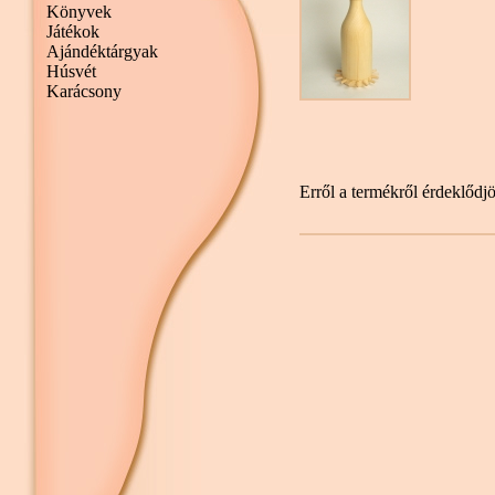
Könyvek
Játékok
Ajándéktárgyak
Húsvét
Karácsony
Erről a termékről érdeklődj