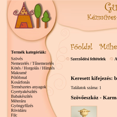
Termék kategóriák:
Szövés
Szerződési feltételek
A
Nemezelés / Tűnemezelés
Kötés / Horgolás / Hímzés
Makramé
Pólófonal
Keresett kifejezés: 
Kosárfonás
Természetes anyagok
Találatok száma: 1
Gyertyakészítés
Babakészítés
Szövőeszköz - Kar
Méteráru
Gyöngyfűzés
Rövidáru
Filc