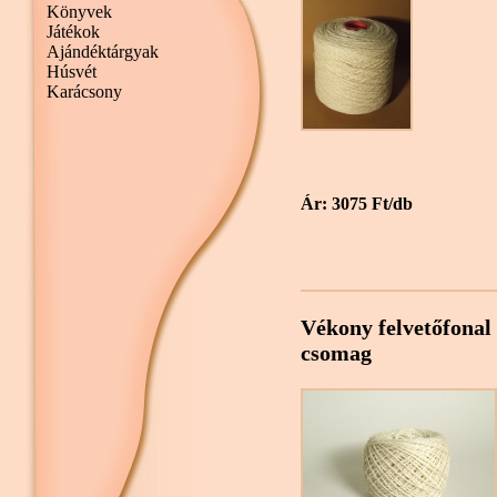
Könyvek
Játékok
Ajándéktárgyak
Húsvét
Karácsony
Ár: 3075 Ft/db
Vékony felvetőfonal 
csomag