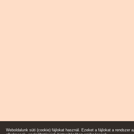
Weboldalunk süti (cookie) fájlokat használ. Ezeket a fájlokat a rendszer