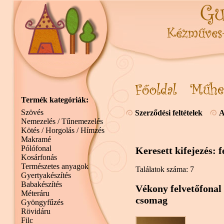
Termék kategóriák:
Szövés
Szerződési feltételek
A
Nemezelés / Tűnemezelés
Kötés / Horgolás / Hímzés
Makramé
Pólófonal
Keresett kifejezés: f
Kosárfonás
Természetes anyagok
Találatok száma: 7
Gyertyakészítés
Babakészítés
Vékony felvetőfonal (
Méteráru
csomag
Gyöngyfűzés
Rövidáru
Filc