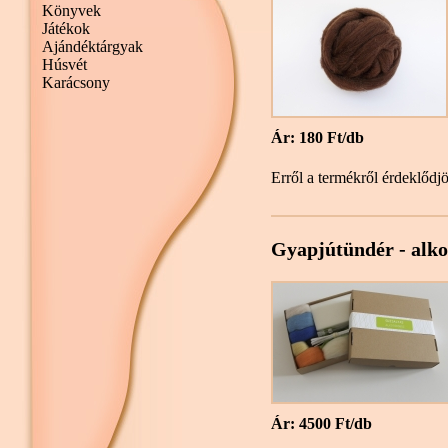
Könyvek
Játékok
Ajándéktárgyak
Húsvét
Karácsony
Ár: 180 Ft/db
Erről a termékről érdeklődj
Gyapjútündér - alko
Ár: 4500 Ft/db