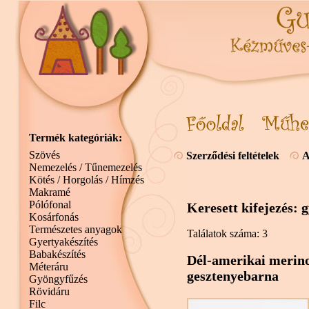
Termék kategóriák:
Szövés
Szerződési feltételek
A
Nemezelés / Tűnemezelés
Kötés / Horgolás / Hímzés
Makramé
Pólófonal
Keresett kifejezés:
Kosárfonás
Természetes anyagok
Találatok száma: 3
Gyertyakészítés
Babakészítés
Dél-amerikai merino
Méteráru
gesztenyebarna
Gyöngyfűzés
Rövidáru
Filc