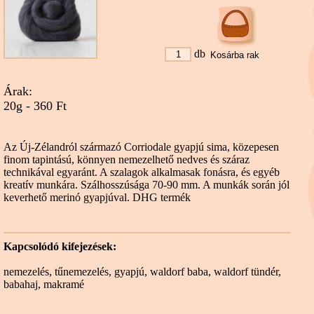
db
Árak:
20g - 360 Ft
Az Új-Zélandról származó Corriodale gyapjú sima, közepesen
finom tapintású, könnyen nemezelhető nedves és száraz
technikával egyaránt. A szalagok alkalmasak fonásra, és egyéb
kreatív munkára. Szálhosszúsága 70-90 mm. A munkák során jól
keverhető merinó gyapjúval. DHG termék
Kapcsolódó kifejezések:
nemezelés
,
tűnemezelés
,
gyapjú
,
waldorf baba
,
waldorf tündér
,
babahaj
,
makramé