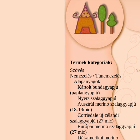
Termék kategóriák:
Szövés
Nemezelés / Tűnemezelés
Alapanyagok
Kártolt bundagyapjú
(paplangyapjú)
Nyers szalaggyapjú
Ausztrál merino szalaggyapjú
(18-19mic)
Corriedale új-zélandi
szalaggyapjú (27 mic)
Európai merino szalaggyapjú
(27 mic)
Dél-amerikai merino