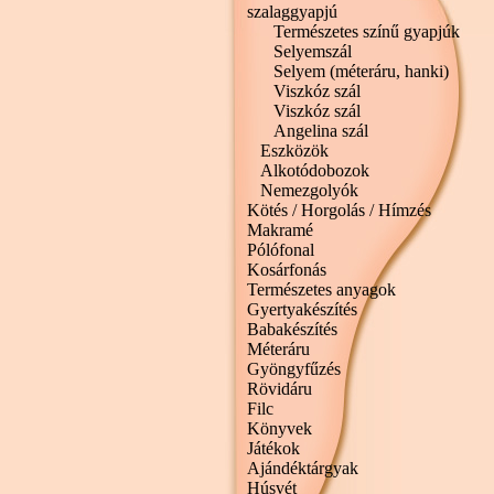
szalaggyapjú
Természetes színű gyapjúk
Selyemszál
Selyem (méteráru, hanki)
Viszkóz szál
Viszkóz szál
Angelina szál
Eszközök
Alkotódobozok
Nemezgolyók
Kötés / Horgolás / Hímzés
Makramé
Pólófonal
Kosárfonás
Természetes anyagok
Gyertyakészítés
Babakészítés
Méteráru
Gyöngyfűzés
Rövidáru
Filc
Könyvek
Játékok
Ajándéktárgyak
Húsvét