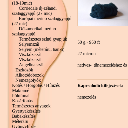
(18-19mic)
Corriedale új-zélandi
szalaggyapjú (27 mic)
Európai merino szalaggyapjú
(27 mic)
Dél-amerikai merino
szalaggyapjú
Természetes színű gyapjúk
50 g - 950 ft
Selyemszál
Selyem (méteráru, hanki)
27 micron
Viszkóz szál
Viszkóz szál
Angelina szál
nedves-, tűnemezeléshez és
Eszközök
Alkotódobozok
Nemezgolyók
Kötés / Horgolás / Hímzés
Kapcsolódó kifejezések:
Makramé
Pólófonal
nemezelés
Kosárfonás
Természetes anyagok
Gyertyakészítés
Babakészítés
Méteráru
Gyöngyfűzés