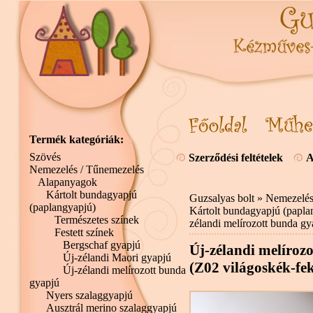
Termék kategóriák:
Szövés
Szerződési feltételek
A
Nemezelés / Tűnemezelés
Alapanyagok
Kártolt bundagyapjú
Guzsalyas bolt
»
Nemezelés
(paplangyapjú)
Kártolt bundagyapjú (papla
Természetes színek
zélandi melírozott bunda gy
Festett színek
Bergschaf gyapjú
Új-zélandi melírozo
Új-zélandi Maori gyapjú
(Z02 világoskék-fek
Új-zélandi melírozott bunda
gyapjú
Nyers szalaggyapjú
Ausztrál merino szalaggyapjú