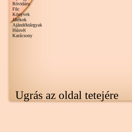
Rövidáru
Filc
Könyvek
Játékok
Ajándéktárgyak
Húsvét
Karácsony
Ugrás az oldal tetejére