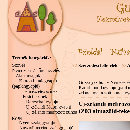
Termék kategóriák:
Szövés
Szerződési feltételek
A
Nemezelés / Tűnemezelés
Alapanyagok
Kártolt bundagyapjú
Guzsalyas bolt
»
Nemezelés
(paplangyapjú)
Kártolt bundagyapjú (papla
Természetes színek
zélandi melírozott bunda gy
Festett színek
Bergschaf gyapjú
Új-zélandi melírozo
Új-zélandi Maori gyapjú
(Z03 almazöld-feke
Új-zélandi melírozott bunda
gyapjú
Nyers szalaggyapjú
Ausztrál merino szalaggyapjú