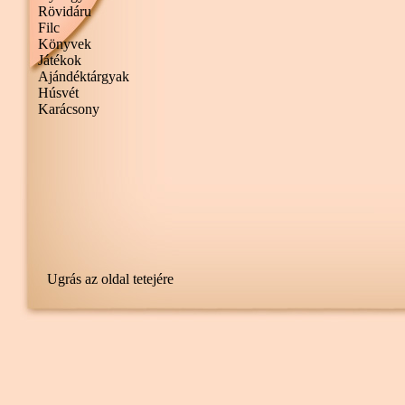
Rövidáru
Filc
Könyvek
Játékok
Ajándéktárgyak
Húsvét
Karácsony
Ugrás az oldal tetejére