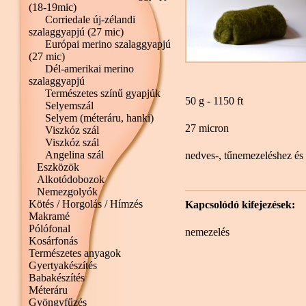
(18-19mic)
Corriedale új-zélandi
szalaggyapjú (27 mic)
Európai merino szalaggyapjú
(27 mic)
Dél-amerikai merino
szalaggyapjú
Természetes színű gyapjúk
50 g - 1150 ft
Selyemszál
Selyem (méteráru, hanki)
27 micron
Viszkóz szál
Viszkóz szál
Angelina szál
nedves-, tűnemezeléshez és
Eszközök
Alkotódobozok
Nemezgolyók
Kötés / Horgolás / Hímzés
Kapcsolódó kifejezések:
Makramé
Pólófonal
nemezelés
Kosárfonás
Természetes anyagok
Gyertyakészítés
Babakészítés
Méteráru
Gyöngyfűzés