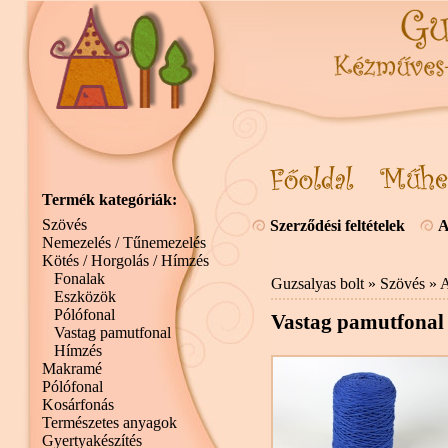
Termék kategóriák:
Szövés
Szerződési feltételek
A
Nemezelés / Tűnemezelés
Kötés / Horgolás / Hímzés
Fonalak
Guzsalyas bolt
»
Szövés
»
A
Eszközök
Pólófonal
Vastag pamutfonal
Vastag pamutfonal
Hímzés
Makramé
Pólófonal
Kosárfonás
Természetes anyagok
Gyertyakészítés