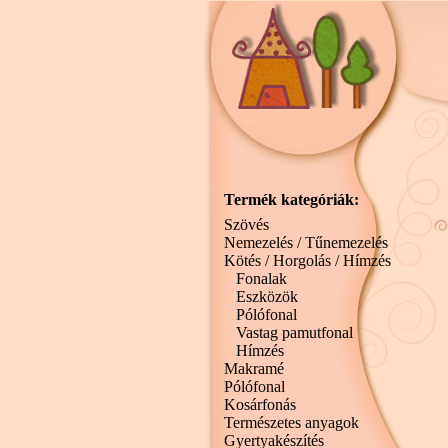
Termék kategóriák:
Szövés
Nemezelés / Tűnemezelés
Kötés / Horgolás / Hímzés
Fonalak
Eszközök
Pólófonal
Vastag pamutfonal
Hímzés
Makramé
Pólófonal
Kosárfonás
Természetes anyagok
Gyertyakészítés