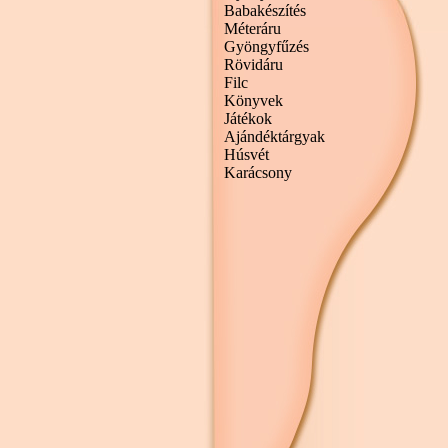
Babakészítés
Méteráru
Gyöngyfűzés
Rövidáru
Filc
Könyvek
Játékok
Ajándéktárgyak
Húsvét
Karácsony