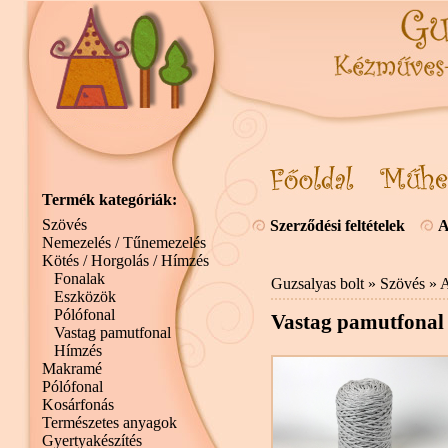
Termék kategóriák:
Szövés
Szerződési feltételek
A
Nemezelés / Tűnemezelés
Kötés / Horgolás / Hímzés
Fonalak
Guzsalyas bolt
»
Szövés
»
A
Eszközök
Pólófonal
Vastag pamutfonal 
Vastag pamutfonal
Hímzés
Makramé
Pólófonal
Kosárfonás
Természetes anyagok
Gyertyakészítés