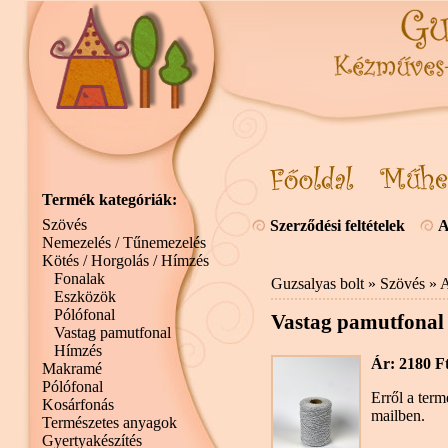
Termék kategóriák:
Szövés
Szerződési feltételek
A
Nemezelés / Tűnemezelés
Kötés / Horgolás / Hímzés
Fonalak
Guzsalyas bolt
»
Szövés
»
A
Eszközök
Pólófonal
Vastag pamutfonal 
Vastag pamutfonal
Hímzés
Ár: 2180 F
Makramé
Pólófonal
Erről a term
Kosárfonás
mailben.
Természetes anyagok
Gyertyakészítés