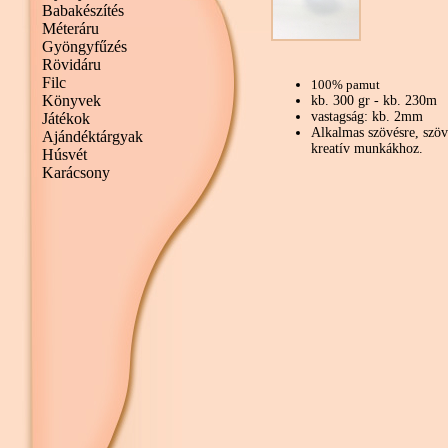
Babakészítés
Méteráru
Gyöngyfűzés
Rövidáru
Filc
100% pamut
Könyvek
kb. 300 gr - kb. 230m
vastagság: kb. 2mm
Játékok
Alkalmas szövésre, szöv
Ajándéktárgyak
kreatív munkákhoz.
Húsvét
Karácsony