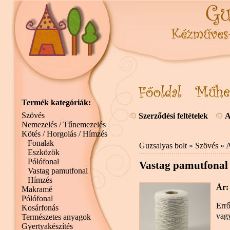
Termék kategóriák:
Szövés
Szerződési feltételek
A
Nemezelés / Tűnemezelés
Kötés / Horgolás / Hímzés
Fonalak
Guzsalyas bolt
»
Szövés
»
A
Eszközök
Pólófonal
Vastag pamutfonal 
Vastag pamutfonal
Hímzés
Ár:
Makramé
Pólófonal
Errő
Kosárfonás
vagy
Természetes anyagok
Gyertyakészítés