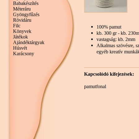
Babakészítés
Méteráru
Gyöngyfűzés
Rövidáru
Filc
100% pamut
Könyvek
kb. 300 gr - kb. 230
Játékok
vastagság: kb. 2mm
Ajándéktárgyak
Alkalmas szövésre, sz
Húsvét
egyéb kreatív munká
Karácsony
Kapcsolódó kifejezések:
pamutfonal