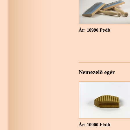
Ár: 18990 Ft/db
Nemezelő egér
Ár: 10900 Ft/db