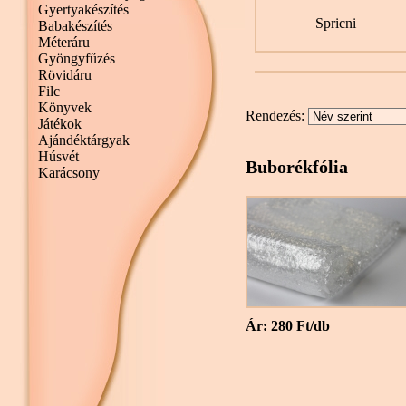
Gyertyakészítés
Spricni
Babakészítés
Méteráru
Gyöngyfűzés
Rövidáru
Filc
Könyvek
Rendezés:
Játékok
Ajándéktárgyak
Húsvét
Buborékfólia
Karácsony
Ár: 280 Ft/db