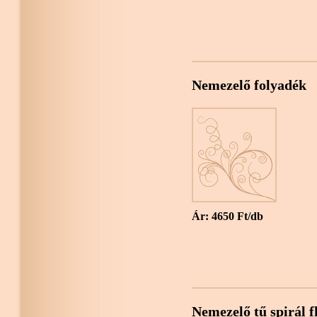
Nemezelő folyadék
Ár: 4650 Ft/db
Nemezelő tű spirál 