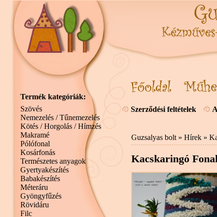
Termék kategóriák:
Szövés
Szerződési feltételek
A
Nemezelés / Tűnemezelés
Kötés / Horgolás / Hímzés
Makramé
Guzsalyas bolt
»
Hírek
» Ka
Pólófonal
Kosárfonás
Kacskaringó Fonalf
Természetes anyagok
Gyertyakészítés
Babakészítés
Méteráru
Gyöngyfűzés
Rövidáru
Filc