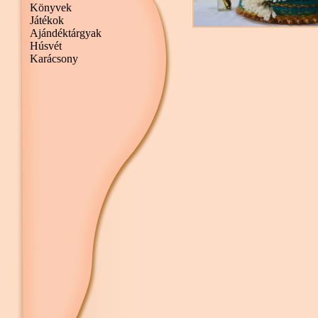
Könyvek
Játékok
Ajándéktárgyak
Húsvét
Karácsony