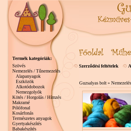
Termék kategóriák:
Szövés
Szerződési feltételek
A
Nemezelés / Tűnemezelés
Alapanyagok
Eszközök
Guzsalyas bolt
»
Nemezelés
Alkotódobozok
Nemezgolyók
Kötés / Horgolás / Hímzés
Makramé
Pólófonal
Kosárfonás
Természetes anyagok
Gyertyakészítés
Babakészítés