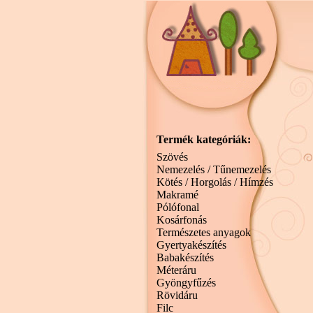
Termék kategóriák:
Szövés
Nemezelés / Tűnemezelés
Kötés / Horgolás / Hímzés
Makramé
Pólófonal
Kosárfonás
Természetes anyagok
Gyertyakészítés
Babakészítés
Méteráru
Gyöngyfűzés
Rövidáru
Filc