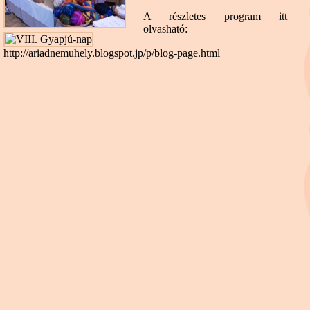
A részletes program itt
olvasható:
http://ariadnemuhely.blogspot.jp/p/blog-page.html