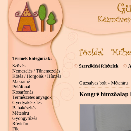
Termék kategóriák:
Szövés
Szerződési feltételek
A
Nemezelés / Tűnemezelés
Kötés / Horgolás / Hímzés
Makramé
Guzsalyas bolt
»
Méteráru
Pólófonal
Kosárfonás
Kongré hímzőalap 
Természetes anyagok
Gyertyakészítés
Babakészítés
Méteráru
Gyöngyfűzés
Rövidáru
Filc