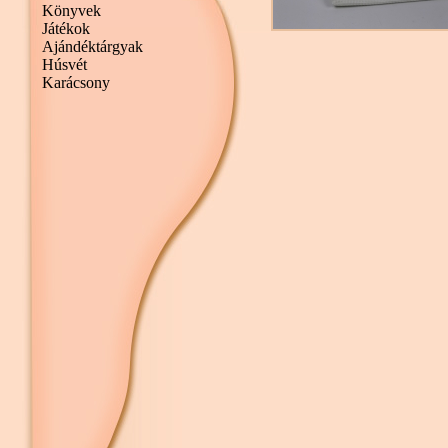
Könyvek
Játékok
Ajándéktárgyak
Húsvét
Karácsony