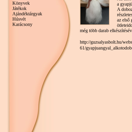
Könyvek
a gyapj
Játékok
A doboz 
Ajándéktárgyak
részlete
Húsvét
az első
Karácsony
ötleteid
még több darab elkészítésév
http://guzsalyasbolt.hu/we
61/gyapjuangyal_alkotodob