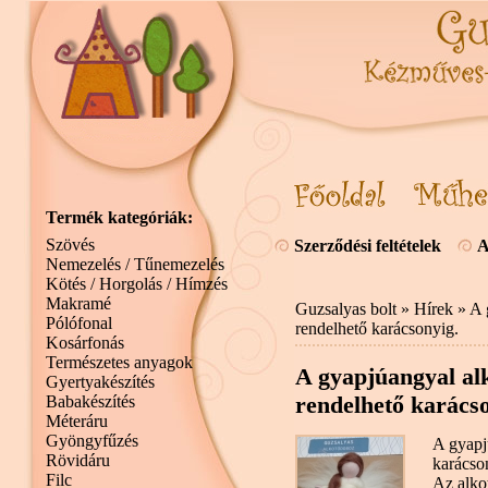
Termék kategóriák:
Szövés
Szerződési feltételek
A
Nemezelés / Tűnemezelés
Kötés / Horgolás / Hímzés
Makramé
Guzsalyas bolt
»
Hírek
» A 
Pólófonal
rendelhető karácsonyig.
Kosárfonás
Természetes anyagok
A gyapjúangyal al
Gyertyakészítés
rendelhető karácso
Babakészítés
Méteráru
Gyöngyfűzés
A gyapj
Rövidáru
karácso
Filc
Az alko