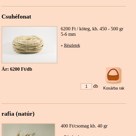
Csuhéfonat
6200 Ft / köteg, kb. 450 - 500 gr
5-6 mm
»
Részletek
Ár: 6200 Ft/db
db
rafia (natúr)
400 Ft/csomag kb. 40 gr