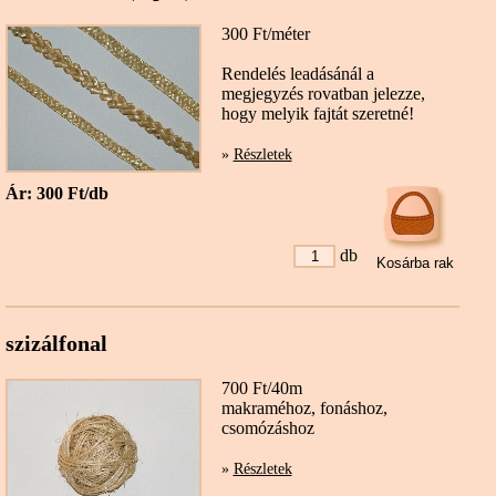
300 Ft/méter
Rendelés leadásánál a
megjegyzés rovatban jelezze,
hogy melyik fajtát szeretné!
»
Részletek
Ár: 300 Ft/db
db
szizálfonal
700 Ft/40m
makraméhoz, fonáshoz,
csomózáshoz
»
Részletek