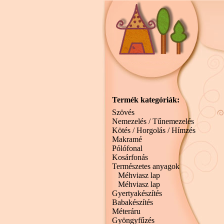
Termék kategóriák:
Szövés
Nemezelés / Tűnemezelés
Kötés / Horgolás / Hímzés
Makramé
Pólófonal
Kosárfonás
Természetes anyagok
Méhviasz lap
Méhviasz lap
Gyertyakészítés
Babakészítés
Méteráru
Gyöngyfűzés