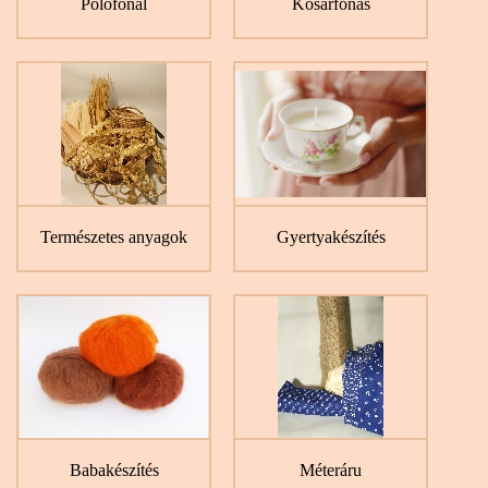
Pólófonal
Kosárfonás
Természetes anyagok
Gyertyakészítés
Babakészítés
Méteráru