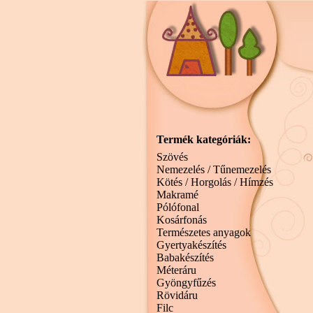
Termék kategóriák:
Szövés
Nemezelés / Tűnemezelés
Kötés / Horgolás / Hímzés
Makramé
Pólófonal
Kosárfonás
Természetes anyagok
Gyertyakészítés
Babakészítés
Méteráru
Gyöngyfűzés
Rövidáru
Filc