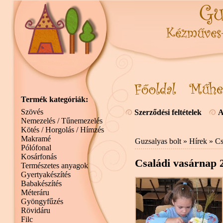
Termék kategóriák:
Szövés
Szerződési feltételek
A
Nemezelés / Tűnemezelés
Kötés / Horgolás / Hímzés
Makramé
Guzsalyas bolt
»
Hírek
» Cs
Pólófonal
Kosárfonás
Családi vasárnap 
Természetes anyagok
Gyertyakészítés
Babakészítés
Méteráru
Gyöngyfűzés
Rövidáru
Filc