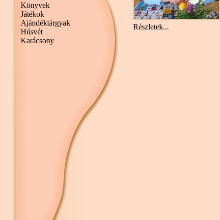
Könyvek
Játékok
Ajándéktárgyak
Részletek...
Húsvét
Karácsony