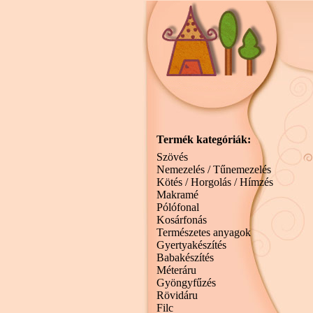
Termék kategóriák:
Szövés
Nemezelés / Tűnemezelés
Kötés / Horgolás / Hímzés
Makramé
Pólófonal
Kosárfonás
Természetes anyagok
Gyertyakészítés
Babakészítés
Méteráru
Gyöngyfűzés
Rövidáru
Filc