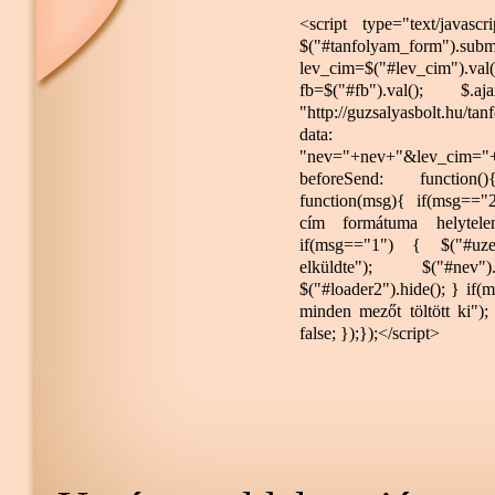
<script type="text/javascr
$("#tanfolyam_form").subm
lev_cim=$("#lev_cim")
fb=$("#fb").val(); 
"http://guzsalyasbolt.hu/ta
data:
"nev="+nev+"&lev_cim="+
beforeSend: function(){
function(msg){ if(msg=="2
cím formátuma helytelen
if(msg=="1") { $("#uzene
elküldte"); $("#nev").
$("#loader2").hide(); } if
minden mezőt töltött ki"); 
false; });});</script>