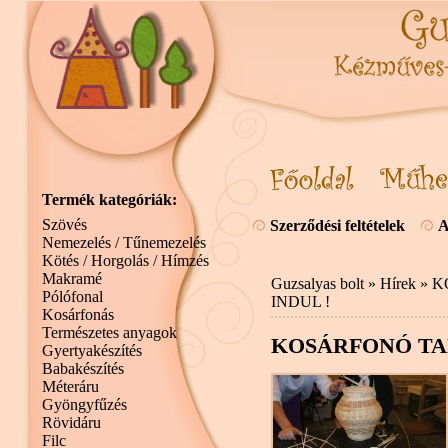
Termék kategóriák:
Szövés
Szerződési feltételek
A
Nemezelés / Tűnemezelés
Kötés / Horgolás / Hímzés
Makramé
Guzsalyas bolt
»
Hírek
» K
Pólófonal
INDUL !
Kosárfonás
Természetes anyagok
KOSÁRFONÓ TA
Gyertyakészítés
Babakészítés
Méteráru
Gyöngyfűzés
Rövidáru
Filc