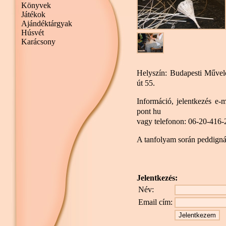
Könyvek
Játékok
Ajándéktárgyak
Húsvét
Karácsony
Helyszín: Budapesti Művel
út 55.
Információ, jelentkezés e-
pont hu
vagy telefonon: 06-20-416-
A tanfolyam során peddign
Jelentkezés:
Név:
Email cím: