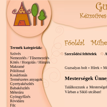
Termék kategóriák:
Szövés
Szerződési feltételek
A
Nemezelés / Tűnemezelés
Kötés / Horgolás / Hímzés
Makramé
Guzsalyas bolt
»
Hírek
» Me
Pólófonal
Kosárfonás
Mesterségek Ünne
Természetes anyagok
Gyertyakészítés
Találkozzunk a Mestersége
Babakészítés
Várban a Sikló utcában!
Méteráru
Gyöngyfűzés
Rövidáru
Filc