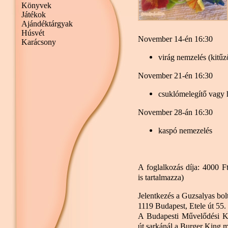
Könyvek
Játékok
Ajándéktárgyak
Húsvét
November 14-én 16:30
Karácsony
virág nemzelés (kitűz
November 21-én 16:30
csuklómelegítő vagy 
November 28-án 16:30
kaspó nemezelés
A foglalkozás díja: 4000 Ft
is tartalmazza)
Jelentkezés a Guzsalyas bol
1119 Budapest, Etele út 55.
A Budapesti Művelődési Kö
út sarkánál a Burger King me