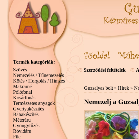
Termék kategóriák:
Szövés
Szerződési feltételek
A
Nemezelés / Tűnemezelés
Kötés / Horgolás / Hímzés
Makramé
Guzsalyas bolt
»
Hírek
» Ne
Pólófonal
Kosárfonás
Nemezelj a Guzsal
Természetes anyagok
Gyertyakészítés
Babakészítés
Méteráru
Gyöngyfűzés
Rövidáru
Filc