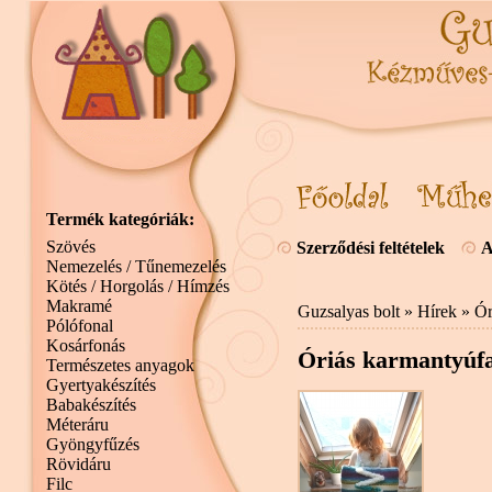
Termék kategóriák:
Szövés
Szerződési feltételek
A
Nemezelés / Tűnemezelés
Kötés / Horgolás / Hímzés
Makramé
Guzsalyas bolt
»
Hírek
» Ór
Pólófonal
Kosárfonás
Óriás karmantyúf
Természetes anyagok
Gyertyakészítés
Babakészítés
Méteráru
Gyöngyfűzés
Rövidáru
Filc