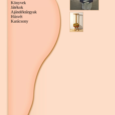
Könyvek
Játékok
Ajándéktárgyak
Húsvét
Karácsony