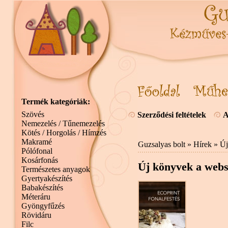
Termék kategóriák:
Szövés
Szerződési feltételek
A
Nemezelés / Tűnemezelés
Kötés / Horgolás / Hímzés
Makramé
Guzsalyas bolt
»
Hírek
» Új
Pólófonal
Kosárfonás
Új könyvek a web
Természetes anyagok
Gyertyakészítés
Babakészítés
Méteráru
Gyöngyfűzés
Rövidáru
Filc