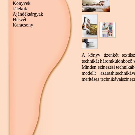
Könyvek
Játékok
Ajándéktárgyak
Húsvét
Karácsony
A könyv tizenkét textilsz
technikát háromkülönböző v
Minden színezési technikáho
modell: azarashitechnikáv
merítéses technikávalszíneze