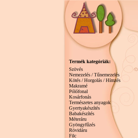
Termék kategóriák:
Szövés
Nemezelés / Tűnemezelés
Kötés / Horgolás / Hímzés
Makramé
Pólófonal
Kosárfonás
Természetes anyagok
Gyertyakészítés
Babakészítés
Méteráru
Gyöngyfűzés
Rövidáru
Filc