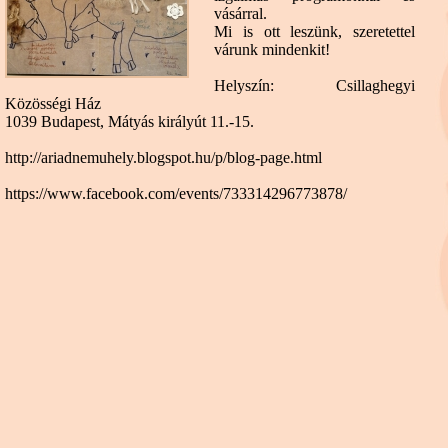
vásárral.
Mi is ott leszünk, szeretettel
várunk mindenkit!
Helyszín:
Csillaghegyi
Közösségi Ház
1039 Budapest, Mátyás királyút 11.-15.
http://ariadnemuhely.blogspot.hu/p/blog-page.html
https://www.facebook.com/events/733314296773878/