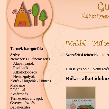
Termék kategóriák:
Szövés
Szerződési feltételek
A
Nemezelés / Tűnemezelés
Alapanyagok
Eszközök
Guzsalyas bolt
»
Nemezelés
Alkotódobozok
Nemezgolyók
Róka - alkotódobo
Kötés / Horgolás / Hímzés
Makramé
Pólófonal
Kosárfonás
Természetes anyagok
Gyertyakészítés
Babakészítés