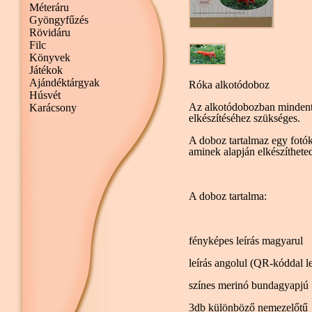
Méteráru
Gyöngyfűzés
Rövidáru
Filc
Könyvek
Játékok
Ajándéktárgyak
Róka alkotódoboz
Húsvét
Az alkotódobozban mindent 
Karácsony
elkészítéséhez szükséges.
A doboz tartalmaz egy fotókka
aminek alapján elkészítheted
A doboz tartalma:
fényképes leírás magyarul
leírás angolul (QR-kóddal le
színes merinó bundagyapjú
3db különböző nemezelőtű