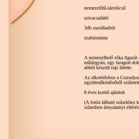
nemezelőtű-tárolócső
szivacsalátét
3db zseníliadrót
szabásminta
A nemezelhető róka figurát
műtárgyán, egy faragott dobo
abból készült rajz ihlette.
Az alkotódoboz a Guzsalya
együttműködéséből születet
8 éves kortól ajánlott
(A fotón látható színekhez 
színeiben árnyalatnyi eltérés