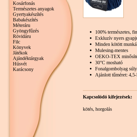
Kosárfonás
Természetes anyagok
Gyertyakészítés
Babakészítés
Méteráru
Gyöngyfűzés
100% természetes, fi
Rövidáru
Exkluzív nyers gyapj
Filc
Minden kötött munká
Könyvek
Mulesing-mentes
Játékok
OEKO-TEX minősít
Ajándéktárgyak
30°C mosható
Húsvét
Fonalgombolyag súly
Karácsony
Ajánlott tűméret: 4,
Kapcsolódó kifejezések:
kötés
,
horgolás