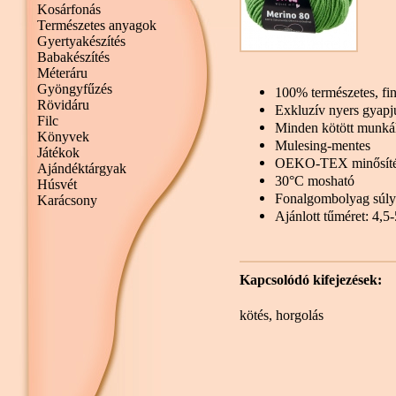
Kosárfonás
Természetes anyagok
Gyertyakészítés
Babakészítés
Méteráru
Gyöngyfűzés
100% természetes, fi
Rövidáru
Exkluzív nyers gyapj
Filc
Minden kötött munká
Könyvek
Mulesing-mentes
Játékok
OEKO-TEX minősít
Ajándéktárgyak
30°C mosható
Húsvét
Fonalgombolyag súly
Karácsony
Ajánlott tűméret: 4,
Kapcsolódó kifejezések:
kötés
,
horgolás