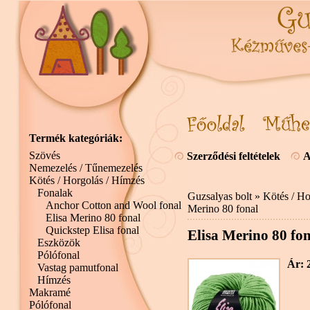
Termék kategóriák:
Szövés
Szerződési feltételek
A
Nemezelés / Tűnemezelés
Kötés / Horgolás / Hímzés
Fonalak
Guzsalyas bolt
»
Kötés / Ho
Anchor Cotton and Wool fonal
Merino 80 fonal
Elisa Merino 80 fonal
Quickstep Elisa fonal
Elisa Merino 80 fon
Eszközök
Pólófonal
Ár: 
Vastag pamutfonal
Hímzés
Makramé
Pólófonal