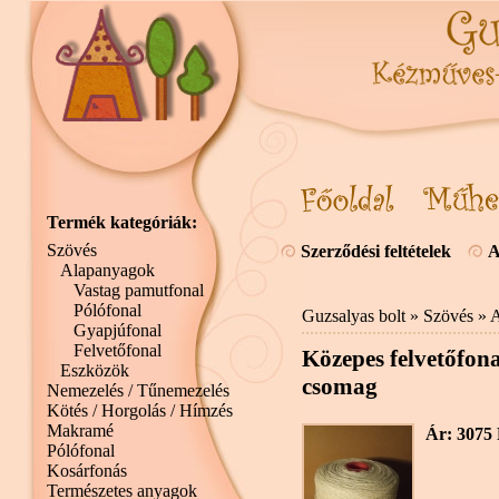
Termék kategóriák:
Szövés
Szerződési feltételek
A
Alapanyagok
Vastag pamutfonal
Pólófonal
Guzsalyas bolt
»
Szövés
»
A
Gyapjúfonal
Felvetőfonal
Közepes felvetőfonal
Eszközök
csomag
Nemezelés / Tűnemezelés
Kötés / Horgolás / Hímzés
Makramé
Ár: 3075 
Pólófonal
Kosárfonás
Természetes anyagok