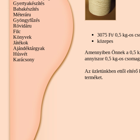
Gyertyakészítés
Babakészítés
Méteráru
Gyöngyfűzés
Rövidáru
Filc
3075 Ft/ 0,5 kg-os c
Könyvek
közepes
Játékok
Ajándéktárgyak
Amennyiben Önnek a 0,5 kg
Húsvét
annyiszor 0,5 kg-os csomago
Karácsony
Az üzletünkben ettől eltérő 
terméket.