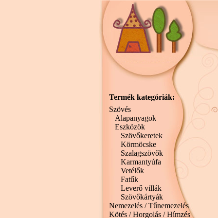
Termék kategóriák:
Szövés
Alapanyagok
Eszközök
Szövőkeretek
Körmöcske
Szalagszövők
Karmantyúfa
Vetélők
Fatűk
Leverő villák
Szövőkártyák
Nemezelés / Tűnemezelés
Kötés / Horgolás / Hímzés