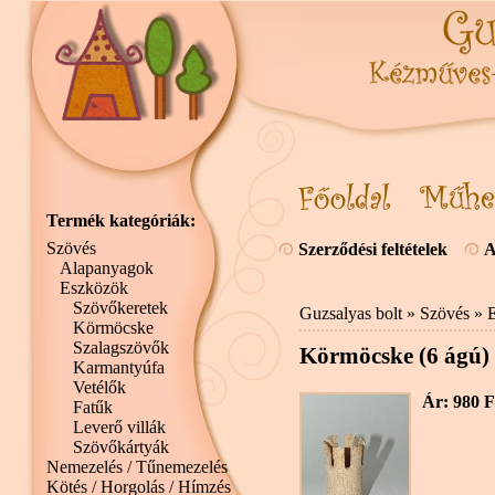
Termék kategóriák:
Szövés
Szerződési feltételek
A
Alapanyagok
Eszközök
Szövőkeretek
Guzsalyas bolt
»
Szövés
»
Körmöcske
Szalagszövők
Körmöcske (6 ágú)
Karmantyúfa
Vetélők
Ár: 980 F
Fatűk
Leverő villák
Szövőkártyák
Nemezelés / Tűnemezelés
Kötés / Horgolás / Hímzés