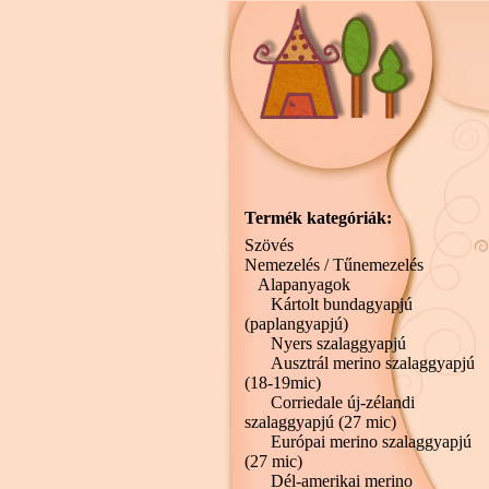
Termék kategóriák:
Szövés
Nemezelés / Tűnemezelés
Alapanyagok
Kártolt bundagyapjú
(paplangyapjú)
Nyers szalaggyapjú
Ausztrál merino szalaggyapjú
(18-19mic)
Corriedale új-zélandi
szalaggyapjú (27 mic)
Európai merino szalaggyapjú
(27 mic)
Dél-amerikai merino