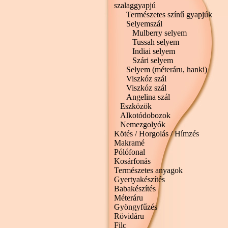
szalaggyapjú
Természetes színű gyapjúk
Selyemszál
Mulberry selyem
Tussah selyem
Indiai selyem
Szári selyem
Selyem (méteráru, hanki)
Viszkóz szál
Viszkóz szál
Angelina szál
Eszközök
Alkotódobozok
Nemezgolyók
Kötés / Horgolás / Hímzés
Makramé
Pólófonal
Kosárfonás
Természetes anyagok
Gyertyakészítés
Babakészítés
Méteráru
Gyöngyfűzés
Rövidáru
Filc