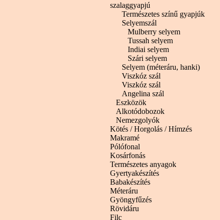
szalaggyapjú
Természetes színű gyapjúk
Selyemszál
Mulberry selyem
Tussah selyem
Indiai selyem
Szári selyem
Selyem (méteráru, hanki)
Viszkóz szál
Viszkóz szál
Angelina szál
Eszközök
Alkotódobozok
Nemezgolyók
Kötés / Horgolás / Hímzés
Makramé
Pólófonal
Kosárfonás
Természetes anyagok
Gyertyakészítés
Babakészítés
Méteráru
Gyöngyfűzés
Rövidáru
Filc