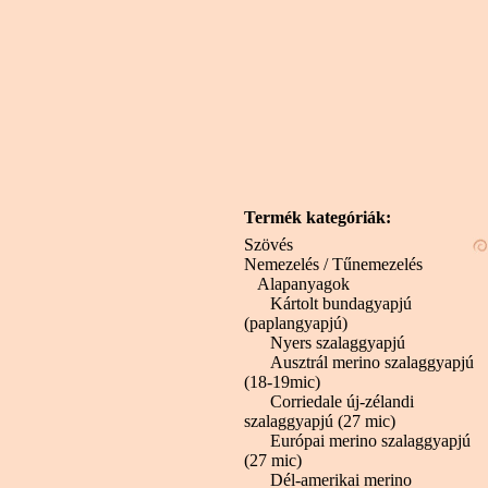
Termék kategóriák:
Szövés
Nemezelés / Tűnemezelés
Alapanyagok
Kártolt bundagyapjú
(paplangyapjú)
Nyers szalaggyapjú
Ausztrál merino szalaggyapjú
(18-19mic)
Corriedale új-zélandi
szalaggyapjú (27 mic)
Európai merino szalaggyapjú
(27 mic)
Dél-amerikai merino