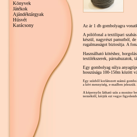
Könyvek
Játékok
Ajándéktárgyak
Húsvét
Karácsony
Az ár 1 db gombolyagra vonat
A pólófonal a textilipari szabás
készül, nagyrészt pamutból, de 
rugalmasságot biztosítja. A fo
Használható kötéshez, horgolás
textilékszerek, párnahuzatok, t
Egy gombolyag súlya anyagtípu
hosszúsága 100-150m között vá
Egy színből korlátozott számú gombol
a kért mennyiség, e-mailben jelezzük.
A képernyőn látható szín a monitor beá
terméktől, kérjük ezt vegye figyelemb