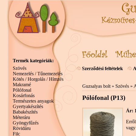
Termék kategóriák:
Szövés
Szerződési feltételek
A
Nemezelés / Tűnemezelés
Kötés / Horgolás / Hímzés
Makramé
Guzsalyas bolt
»
Szövés
»
A
Pólófonal
Kosárfonás
Pólófonal (P13)
Természetes anyagok
Gyertyakészítés
Ár: 
Babakészítés
Méteráru
Erről
Gyöngyfűzés
vagy
Rövidáru
Filc