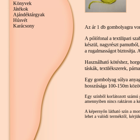
Könyvek
Játékok
Ajándéktárgyak
Húsvét
Karácsony
Az ár 1 db gombolyagra vo
A pólófonal a textilipari sza
készül, nagyrészt pamutból, 
a rugalmasságot biztosítja.
Használható kötéshez, horg
táskák, textilékszerek, párn
Egy gombolyag súlya anyagt
hosszúsága 100-150m között
Egy színből korlátozott számú 
amennyiben nincs raktáron a ké
A képernyőn látható szín a moni
lehet a valódi terméktől, kérjü