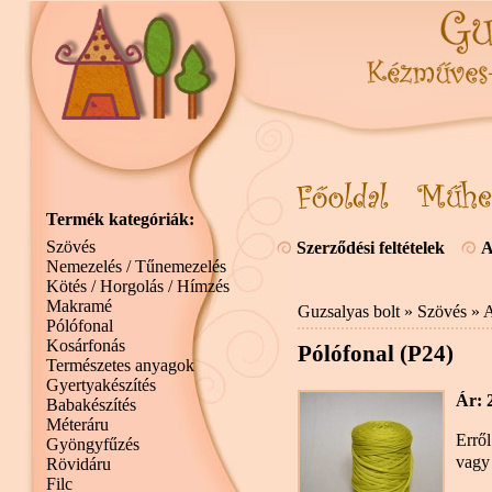
Termék kategóriák:
Szövés
Szerződési feltételek
A
Nemezelés / Tűnemezelés
Kötés / Horgolás / Hímzés
Makramé
Guzsalyas bolt
»
Szövés
»
A
Pólófonal
Kosárfonás
Pólófonal (P24)
Természetes anyagok
Gyertyakészítés
Ár: 
Babakészítés
Méteráru
Erről
Gyöngyfűzés
vagy
Rövidáru
Filc