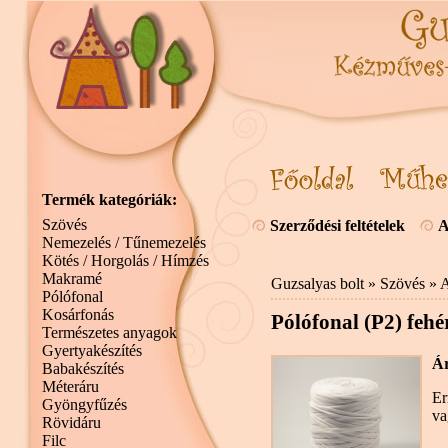
Termék kategóriák:
Szövés
Szerződési feltételek
A
Nemezelés / Tűnemezelés
Kötés / Horgolás / Hímzés
Makramé
Guzsalyas bolt
»
Szövés
»
A
Pólófonal
Kosárfonás
Pólófonal (P2) fehé
Természetes anyagok
Gyertyakészítés
Ár
Babakészítés
Méteráru
Er
Gyöngyfűzés
va
Rövidáru
Filc