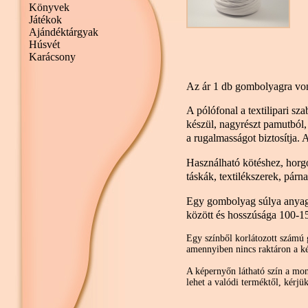
Könyvek
Játékok
Ajándéktárgyak
Húsvét
Karácsony
Az ár 1 db gombolyagra vo
A pólófonal a textilipari sza
készül, nagyrészt pamutból, 
a rugalmasságot biztosítja.
Használható kötéshez, horg
táskák, textilékszerek, párn
Egy gombolyag súlya anyag
között és hosszúsága 100-15
Egy színből korlátozott számú 
amennyiben nincs raktáron a ké
A képernyőn látható szín a moni
lehet a valódi terméktől, kérjü