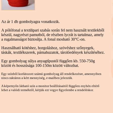
Az ár 1 db gombolyagra vonatkozik.
A pólófonal a textilipari szabás során fel nem használt textilekből
készül, nagyrészt pamutból, de részben lycrát is tartalmaz, amely
a rugalmasságot biztosítja. A fonal mosható 30°C-on.
Használható kötéshez, horgoláshoz, szövéshez szőnyegek,
táskák, textilékszerek, párnahuzatok, tárolóedények készítéséhez.
Egy gombolyag súlya anyagtípustól függően kb. 550-750g
között és hosszúsága 100-150m között változhat.
Egy színből korlátozott számú gombolyag áll rendelkezésre, amennyiben
nincs raktáron a kért mennyiség, e-mailben jelezzük.
A képernyőn látható szín a monitor beállításaitól függően enyhén eltérő
lehet a valódi terméktől, kérjük ezt vegye figyelembe a rendeléskor.