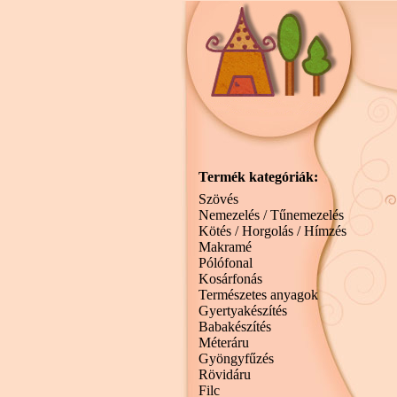
Termék kategóriák:
Szövés
Nemezelés / Tűnemezelés
Kötés / Horgolás / Hímzés
Makramé
Pólófonal
Kosárfonás
Természetes anyagok
Gyertyakészítés
Babakészítés
Méteráru
Gyöngyfűzés
Rövidáru
Filc