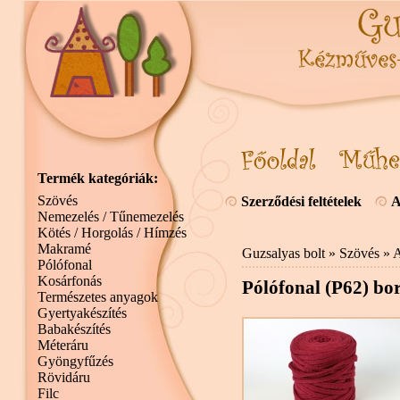
Termék kategóriák:
Szövés
Szerződési feltételek
A
Nemezelés / Tűnemezelés
Kötés / Horgolás / Hímzés
Makramé
Guzsalyas bolt
»
Szövés
»
A
Pólófonal
Kosárfonás
Pólófonal (P62) bo
Természetes anyagok
Gyertyakészítés
Babakészítés
Méteráru
Gyöngyfűzés
Rövidáru
Filc