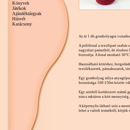
Könyvek
Játékok
Ajándéktárgyak
Húsvét
Karácsony
Az ár 1 db gombolyagra vonatko
A pólófonal a textilipari szabás 
nagyrészt pamutból, de részben l
biztosítja. A fonal mosható 30°C
Használható kötéshez, horgolásh
textilékszerek, párnahuzatok, tá
Egy gombolyag súlya anyagtípus
hosszúsága 100-150m között vál
Egy színből korlátozott számú 
nincs raktáron a kért mennyiség,
A képernyőn látható szín a monit
lehet a valódi terméktől, kérjük