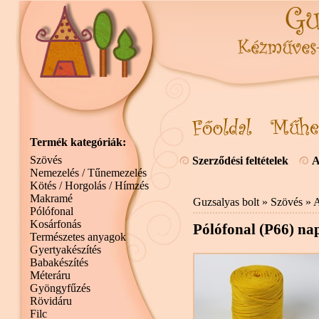
Termék kategóriák:
Szövés
Szerződési feltételek
A
Nemezelés / Tűnemezelés
Kötés / Horgolás / Hímzés
Makramé
Guzsalyas bolt
»
Szövés
»
A
Pólófonal
Kosárfonás
Pólófonal (P66) na
Természetes anyagok
Gyertyakészítés
Babakészítés
Méteráru
Gyöngyfűzés
Rövidáru
Filc