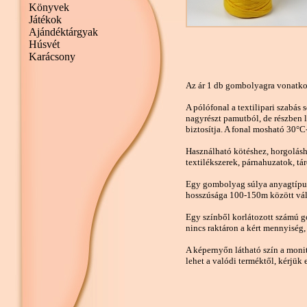
Könyvek
Játékok
Ajándéktárgyak
Húsvét
Karácsony
Az ár 1 db gombolyagra vonatko
A pólófonal a textilipari szabás 
nagyrészt pamutból, de részben l
biztosítja. A fonal mosható 30°C
Használható kötéshez, horgolásh
textilékszerek, párnahuzatok, tá
Egy gombolyag súlya anyagtípus
hosszúsága 100-150m között vál
Egy színből korlátozott számú 
nincs raktáron a kért mennyiség,
A képernyőn látható szín a monit
lehet a valódi terméktől, kérjük