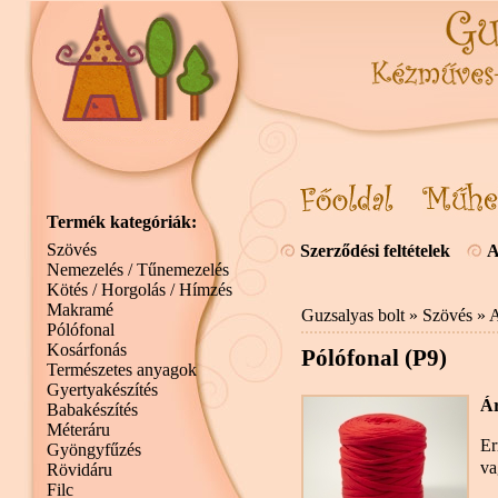
Termék kategóriák:
Szövés
Szerződési feltételek
A
Nemezelés / Tűnemezelés
Kötés / Horgolás / Hímzés
Makramé
Guzsalyas bolt
»
Szövés
»
A
Pólófonal
Kosárfonás
Pólófonal (P9)
Természetes anyagok
Gyertyakészítés
Ár
Babakészítés
Méteráru
Er
Gyöngyfűzés
va
Rövidáru
Filc