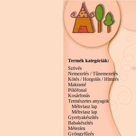
Termék kategóriák:
Szövés
Nemezelés / Tűnemezelés
Kötés / Horgolás / Hímzés
Makramé
Pólófonal
Kosárfonás
Természetes anyagok
Méhviasz lap
Méhviasz lap
Gyertyakészítés
Babakészítés
Méteráru
Gyöngyfűzés