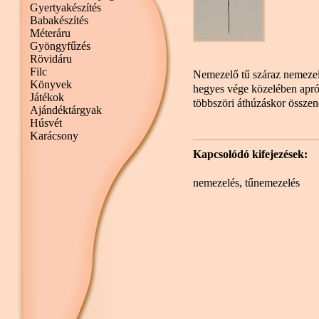
Gyertyakészítés
Babakészítés
Méteráru
Gyöngyfűzés
Rövidáru
Filc
Nemezelő tű száraz nemezel
Könyvek
hegyes vége közelében apró
Játékok
többszöri áthúzáskor össze
Ajándéktárgyak
Húsvét
Karácsony
Kapcsolódó kifejezések:
nemezelés
,
tűnemezelés