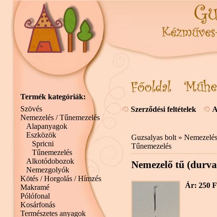
Termék kategóriák:
Szövés
Szerződési feltételek
A
Nemezelés / Tűnemezelés
Alapanyagok
Eszközök
Guzsalyas bolt
»
Nemezelés
Spricni
Tűnemezelés
Tűnemezelés
Alkotódobozok
Nemezelő tű (durva
Nemezgolyók
Kötés / Horgolás / Hímzés
Ár: 250 F
Makramé
Pólófonal
Kosárfonás
Természetes anyagok