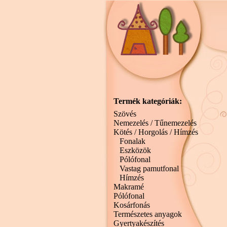
Termék kategóriák:
Szövés
Nemezelés / Tűnemezelés
Kötés / Horgolás / Hímzés
Fonalak
Eszközök
Pólófonal
Vastag pamutfonal
Hímzés
Makramé
Pólófonal
Kosárfonás
Természetes anyagok
Gyertyakészítés