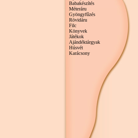
Babakészítés
Méteráru
Gyöngyfűzés
Rövidáru
Filc
Könyvek
Játékok
Ajándéktárgyak
Húsvét
Karácsony