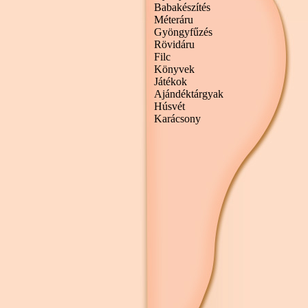
Babakészítés
Méteráru
Gyöngyfűzés
Rövidáru
Filc
Könyvek
Játékok
Ajándéktárgyak
Húsvét
Karácsony