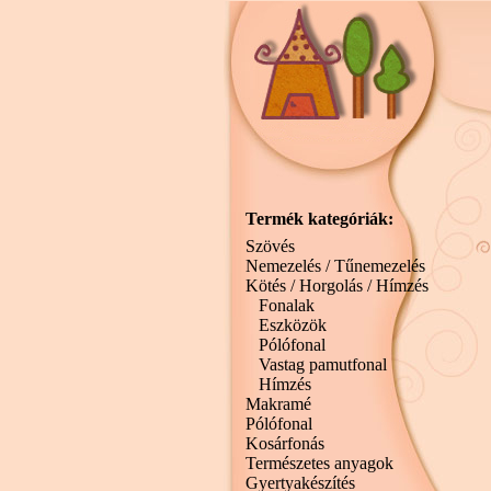
Termék kategóriák:
Szövés
Nemezelés / Tűnemezelés
Kötés / Horgolás / Hímzés
Fonalak
Eszközök
Pólófonal
Vastag pamutfonal
Hímzés
Makramé
Pólófonal
Kosárfonás
Természetes anyagok
Gyertyakészítés