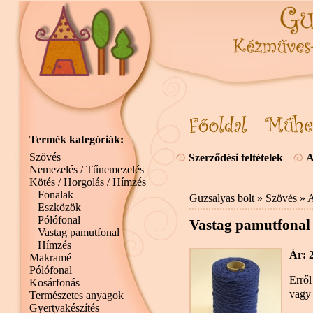
Termék kategóriák:
Szövés
Szerződési feltételek
A
Nemezelés / Tűnemezelés
Kötés / Horgolás / Hímzés
Fonalak
Guzsalyas bolt
»
Szövés
»
A
Eszközök
Pólófonal
Vastag pamutfonal 
Vastag pamutfonal
Hímzés
Ár: 
Makramé
Pólófonal
Erről
Kosárfonás
vagy 
Természetes anyagok
Gyertyakészítés