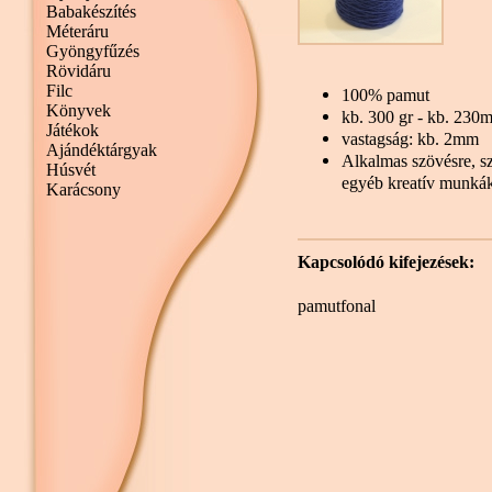
Babakészítés
Méteráru
Gyöngyfűzés
Rövidáru
Filc
100% pamut
Könyvek
kb. 300 gr - kb. 230
Játékok
vastagság: kb. 2mm
Ajándéktárgyak
Alkalmas szövésre, sz
Húsvét
egyéb kreatív munká
Karácsony
Kapcsolódó kifejezések:
pamutfonal