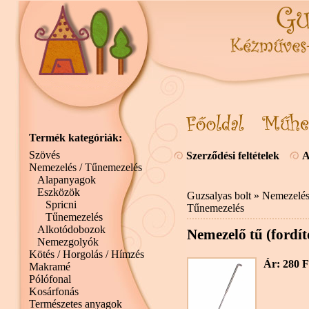
Termék kategóriák:
Szövés
Szerződési feltételek
A
Nemezelés / Tűnemezelés
Alapanyagok
Eszközök
Guzsalyas bolt
»
Nemezelés
Spricni
Tűnemezelés
Tűnemezelés
Alkotódobozok
Nemezelő tű (fordít
Nemezgolyók
Kötés / Horgolás / Hímzés
Ár: 280 F
Makramé
Pólófonal
Kosárfonás
Természetes anyagok