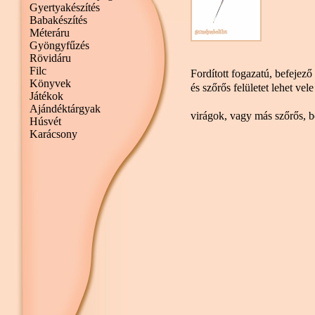
Gyertyakészítés
Babakészítés
Méteráru
Gyöngyfűzés
Rövidáru
Filc
Fordított fogazatú, befejez
Könyvek
és szőrős felületet lehe
Játékok
Különösen alk
Ajándéktárgyak
virágok, vagy más szőrős, bo
Húsvét
Karácsony