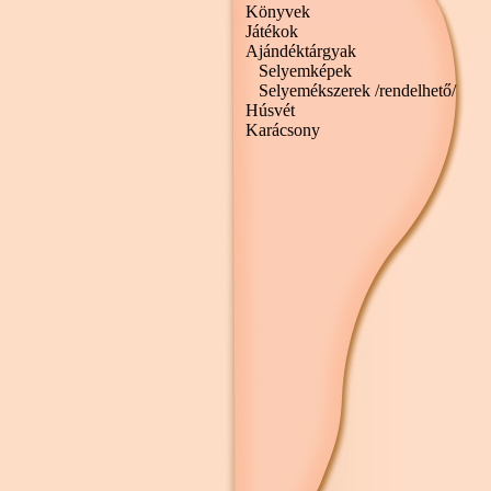
Könyvek
Játékok
Ajándéktárgyak
Selyemképek
Selyemékszerek /rendelhető/
Húsvét
Karácsony