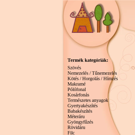
Termék kategóriák:
Szövés
Nemezelés / Tűnemezelés
Kötés / Horgolás / Hímzés
Makramé
Pólófonal
Kosárfonás
Természetes anyagok
Gyertyakészítés
Babakészítés
Méteráru
Gyöngyfűzés
Rövidáru
Filc